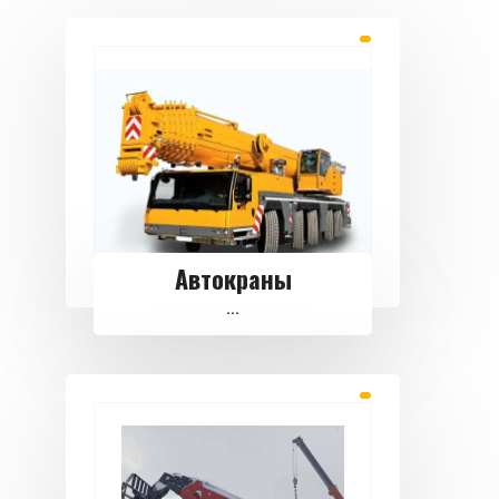
Автокраны
...