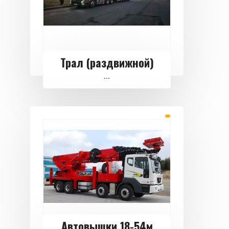
Трал (раздвижной)
...
Автовышки 18-54м