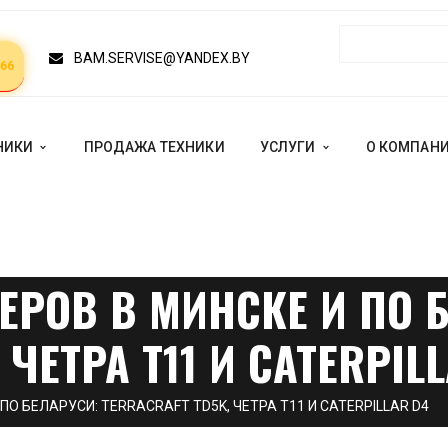
BAM.SERVISE@YANDEX.BY
 66
НИКИ
ПРОДАЖА ТЕХНИКИ
УСЛУГИ
О КОМПАН
РОВ В МИНСКЕ И ПО 
 ЧЕТРА Т11 И CATERPIL
О БЕЛАРУСИ: TERRACRAFT TD5K, ЧЕТРА Т11 И CATERPILLAR D4