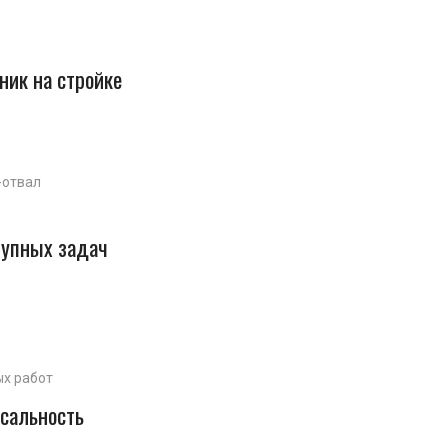
ик на стройке
-отвал
рупных задач
ых работ
рсальность