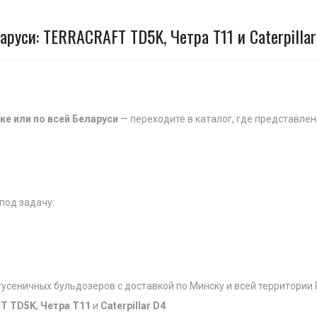
руси: TERRACRAFT TD5K, Четра Т11 и Caterpillar
ке или по всей Беларуси
— переходите в каталог, где представлен
под задачу:
усеничных бульдозеров с доставкой по Минску и всей территории 
T TD5K
,
Четра Т11
и
Caterpillar D4
.