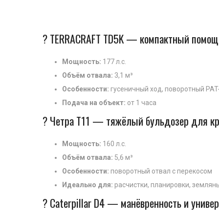
? TERRACRAFT TD5K — компактный помощн
Мощность:
177 л.с.
Объём отвала:
3,1 м³
Особенности:
гусеничный ход, поворотный PAT
Подача на объект:
от 1 часа
? Четра Т11 — тяжёлый бульдозер для к
Мощность:
160 л.с.
Объём отвала:
5,6 м³
Особенности:
поворотный отвал с перекосом
Идеально для:
расчистки, планировки, землян
? Caterpillar D4 — манёвренность и униве