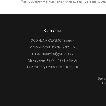
Мы подберём оптимальный бульдозер под ваш проект
Контакты
ООО «БАМ-СЕРВИС Гарант»
г. Минск ул.Притыцкого, 156
bam.servise@yandex.by
Менеджер: +375 (44) 711-46-66
Круглосуточно, Без выходных
Вы с
вы